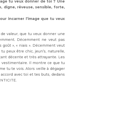
image tu veux donner de toi ? Une
 digne, rêveuse, sensible, forte,
our incarner l’image que tu veux
e de valeur, que tu veux donner une
décemment. Décemment ne veut pas
sans goût », « niais ». Décemment veut
 tu peux être chic, jeun’s, naturelle,
tant décente et très attrayante. Les
 vestimentaire. Il montre ce que tu
e tu te vois. Alors veille à dégager
 accord avec toi et tes buts, dedans
ENTICITE.