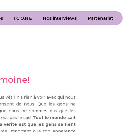
os
I.C.O.N.E
Nos interviews
Partenariat
e moine!
e moine!
s vêtir n’a rien à voir avec qui nous
ensent de nous. Que les gens ne
ce que nous ne sommes pas que les
est pas le cas!
Tout le monde sait
 vérité est que les gens se fient
 très important que ton apparence