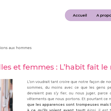
Accueil
A prop
lles et femmes : L’habit fait l
tions aux hommes
lles et femmes : L’habit fait l
L’on voudrait tant croire que notre façon de nou
sommes, du moins avec ce que les gens p
devraient pas s’y fier, ou nous juger, par
vêtements que nous portons. Et pourtant ce n’
que les apparences sont trompeuses mais la
à ce qu’ils voient avant tout!
Ainsi, il est