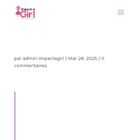
Méditation 10
par
admin-impactagirl
|
Mar 28, 2025
|
0
commentaires
(Philippiens 4:11-13) S’inquiéter de ce qui
ne peut être changé ne vous donnera
pas la paix. Devenir rancunier ou amer à
propos de ce qui ne peut être changé ne
vous donnera pas la paix. Se sentir
coupable de ce qui ne peut être changé
ne vous apportera pas la paix. Cessez
d’essayer de changer les choses qui sont
hors de votre contrôle. Vous aurez alors
la paix. Seul Dieu peut la changer.